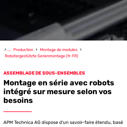
›
...
›
›
Production
Montage de modules
Robotergestützte Serienmontage (fr-FR)
ASSEMBLAGE DE SOUS-ENSEMBLES
Montage en série avec robots
intégré sur mesure selon vos
besoins
APM Technica AG dispose d'un savoir-faire étendu, basé