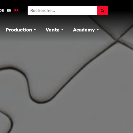
DE
EN
FR
Production
Vente
Academy