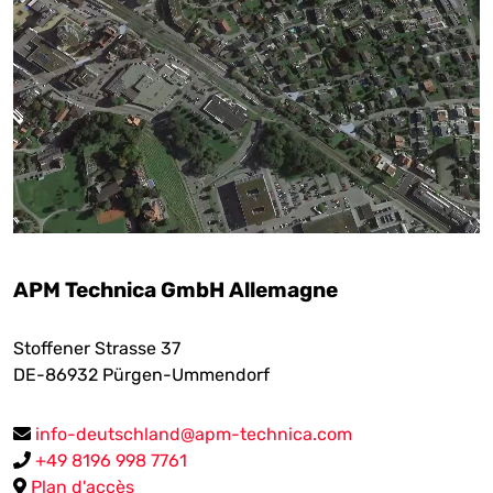
APM Technica GmbH Allemagne
Stoffener Strasse 37
DE-86932
Pürgen-Ummendorf
info-deutschland@apm-technica.com
+49 8196 998 7761
Plan d'accès