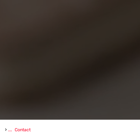
›
...
Contact